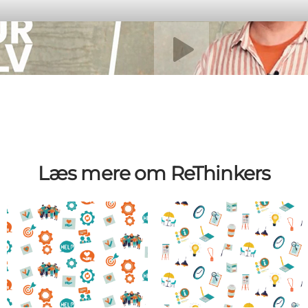
Afspil video
Læs mere om ReThinkers