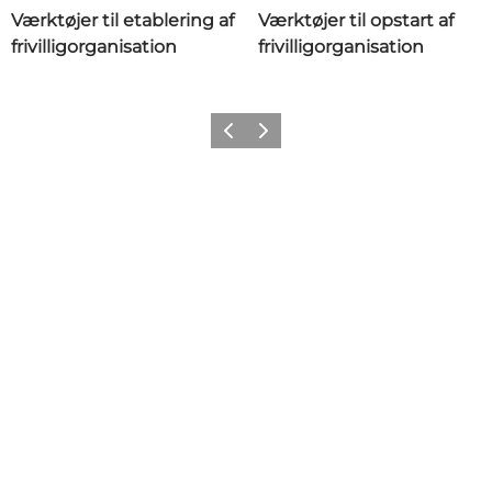
Værktøjer til etablering af
Værktøjer til opstart af
frivilligorganisation
frivilligorganisation
Forrige
Næste
Share your moments with us