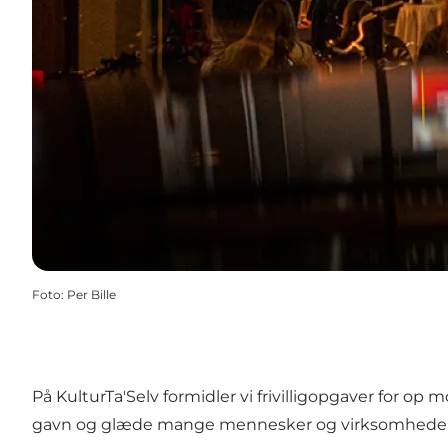
Foto
:
Per Bille
På KulturTa'Selv formidler vi frivilligopgaver for op m
gavn og glæde mange mennesker og virksomheder 