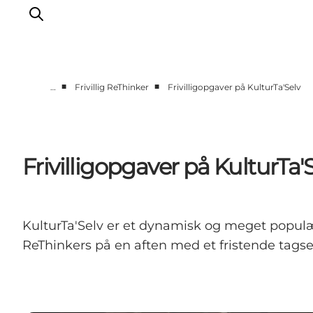
■
■
…
Frivillig ReThinker
Frivilligopgaver på KulturTa'Selv
Corporate
Analyser & tal
Projekter
Frivilligopgaver på KulturTa'
Partnersamarbejde
Frivillig ReThinker
Presse
KulturTa'Selv er et dynamisk og meget populæ
Om os
ReThinkers på en aften med et fristende tagsel