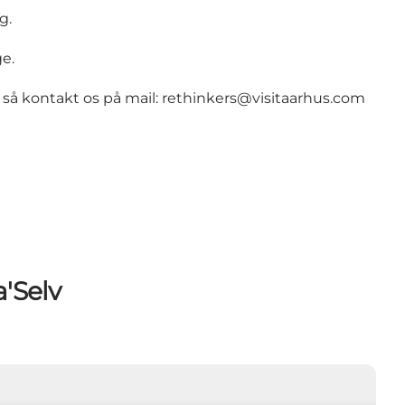
g.
ge.
, så kontakt os på mail:
rethinkers@visitaarhus.com
a'Selv