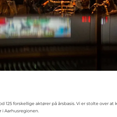
od 125 forskellige aktører på årsbasis. Vi er stolte over a
i Aarhusregionen.