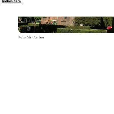
Indlæs flere
Foto
:
VisitAarhus