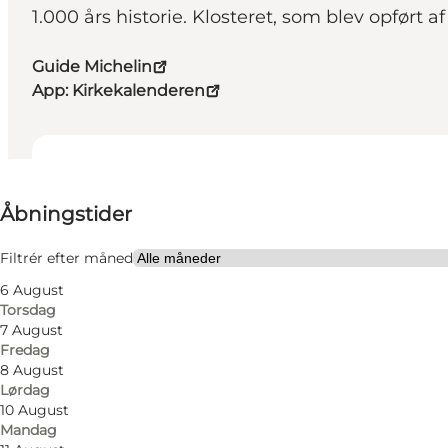
1.000 års historie. Klosteret, som blev opført 
Guide Michelin
App: Kirkekalenderen
Se åbningstider
Åbningstider
Gratis
Besøg hjemmeside
Filtrér efter måned
6 August
Mig selv, Min partner, Venner
Torsdag
7 August
Fredag
8 August
Lørdag
10 August
Mandag