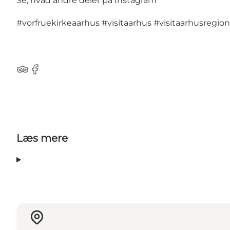
Se, hvad andre deler på Instagram
#vorfruekirkeaarhus
#visitaarhus
#visitaarhusregion
Tripadvisor
Facebook
Læs mere