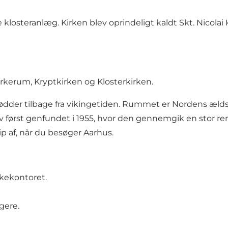
e klosteranlæg. Kirken blev oprindeligt kaldt Skt. Nicolai
irkerum, Kryptkirken og Klosterkirken.
r rødder tilbage fra vikingetiden. Rummet er Nordens æ
først genfundet i 1955, hvor den gennemgik en stor reno
ip af, når du besøger Aarhus.
rkekontoret.
gere.