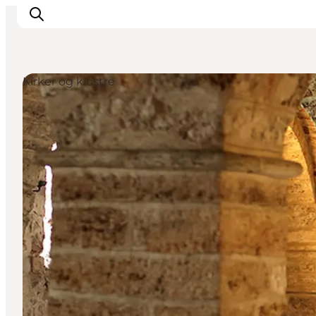
Kirker og klostre
Oplevelser
Kalender
Byer og steder
Planlæg ferien
Transport