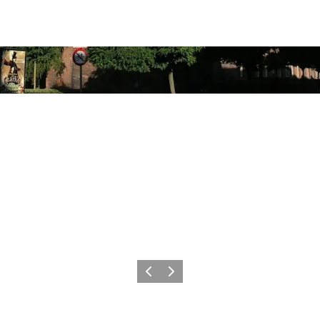
Forrige
Næste