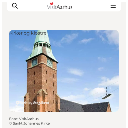
Kirker og klostre
Oplevelser
Kalender
Byer og steder
Planlæg ferien
Transport
Aarhus, Østjylland
Foto
:
VisitAarhus
©
Sankt Johannes Kirke