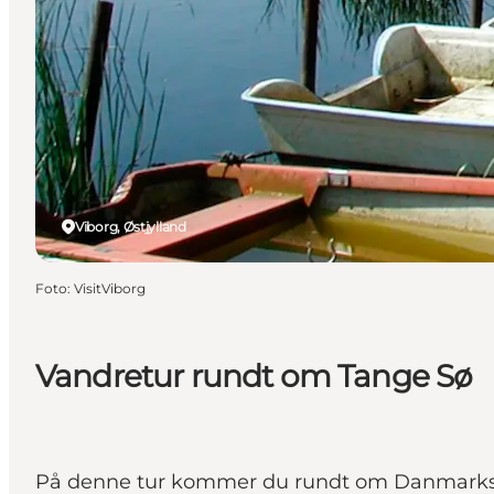
Viborg, Østjylland
Foto
:
VisitViborg
Vandretur rundt om Tange Sø
På denne tur kommer du rundt om Danmarks s