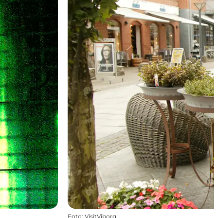
Foto
:
VisitViborg