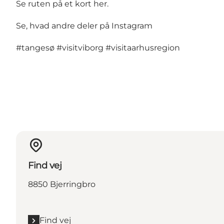
Se ruten på et kort her
.
Se, hvad andre deler på Instagram
#tangesø
#visitviborg
#visitaarhusregion
Find vej
8850 Bjerringbro
Find vej