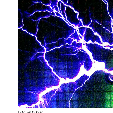
Foto
:
VisitViborg