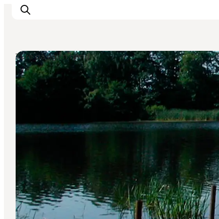
Ture på egen hånd
Oplevelser
Kalender
Byer og steder
Planlæg ferien
Transport