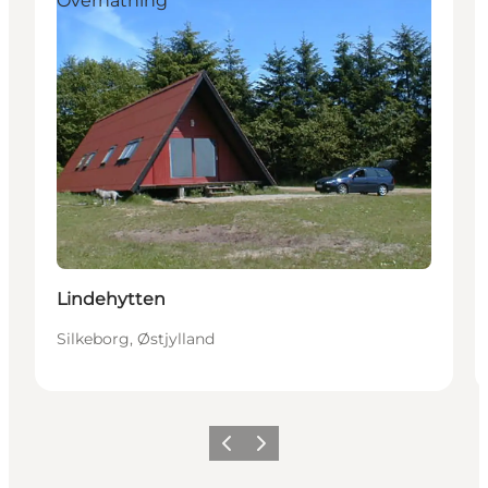
Overnatning
Lindehytten
Silkeborg, Østjylland
Forrige
Næste