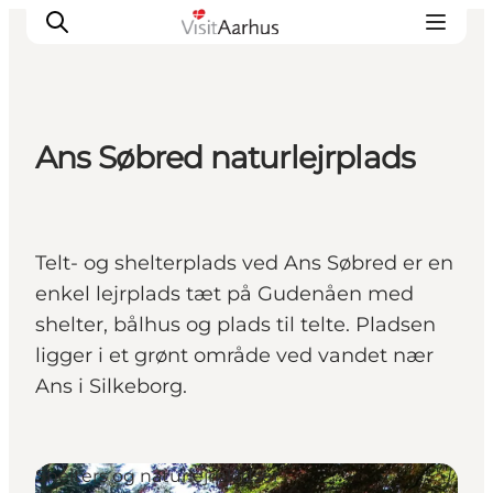
Ans Søbred naturlejrplads
Oplevelser
Kalender
Byer og steder
Telt- og shelterplads ved Ans Søbred er en
Planlæg ferien
enkel lejrplads tæt på Gudenåen med
Transport
shelter, bålhus og plads til telte. Pladsen
ligger i et grønt område ved vandet nær
Ans i Silkeborg.
Shelters og naturlejrpladser