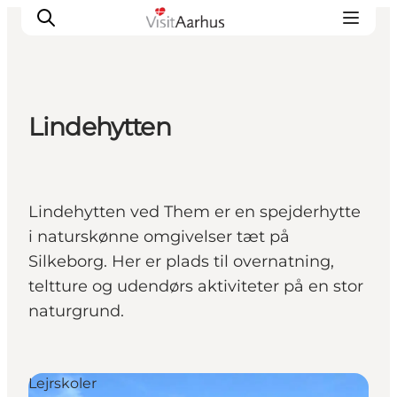
Lindehytten
Oplevelser
Kalender
Byer og steder
Lindehytten ved Them er en spejderhytte
Planlæg ferien
i naturskønne omgivelser tæt på
Transport
Silkeborg. Her er plads til overnatning,
teltture og udendørs aktiviteter på en stor
naturgrund.
Lejrskoler