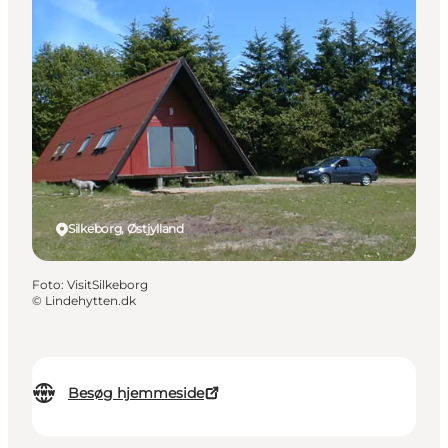
Silkeborg, Østjylland
Foto
:
VisitSilkeborg
©
Lindehytten.dk
Besøg hjemmeside