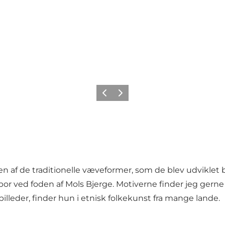
Forrige
Næste
en af de traditionelle væveformer, som de blev udviklet
 bor ved foden af Mols Bjerge. Motiverne finder jeg gern
illeder, finder hun i etnisk folkekunst fra mange lande.