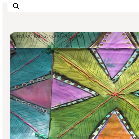
Kunst og kunsthåndværkere
Oplevelser
Kalender
Byer og steder
Planlæg ferien
Transport