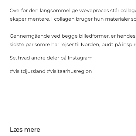
Overfor den langsommelige væveproces står collagen 
eksperimentere. I collagen bruger hun materialer som
Gennemgående ved begge billedformer, er hendes b
sidste par somre har rejser til Norden, budt på ins
Se, hvad andre deler på Instagram
#visitdjursland
#visitaarhusregion
Læs mere