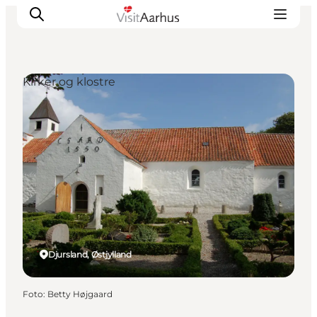
Kirker og klostre
Oplevelser
Kalender
Byer og steder
Planlæg ferien
Transport
Djursland, Østjylland
Foto
:
Betty Højgaard