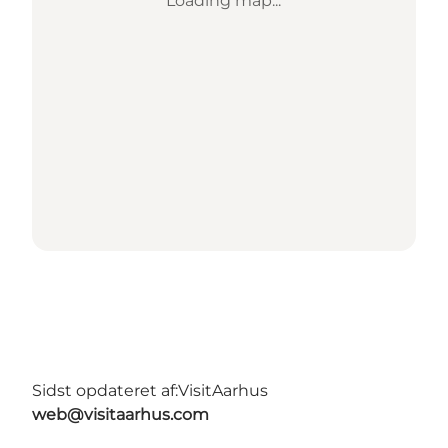
Loading map...
Sidst opdateret af:
VisitAarhus
web@visitaarhus.com