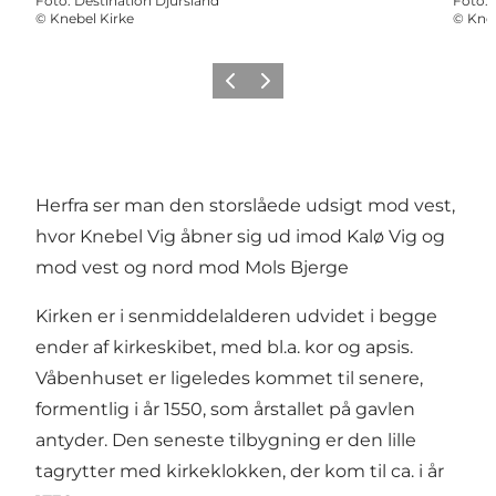
Foto
:
Destination Djursland
Foto
:
©
Knebel Kirke
©
Kneb
Forrige
Næste
Herfra ser man den storslåede udsigt mod vest,
hvor Knebel Vig åbner sig ud imod Kalø Vig og
mod vest og nord mod Mols Bjerge
Kirken er i senmiddelalderen udvidet i begge
ender af kirkeskibet, med bl.a. kor og apsis.
Våbenhuset er ligeledes kommet til senere,
formentlig i år 1550, som årstallet på gavlen
antyder. Den seneste tilbygning er den lille
tagrytter med kirkeklokken, der kom til ca. i år