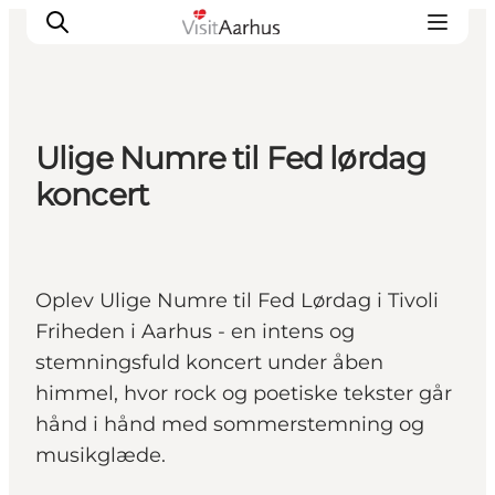
Ulige Numre til Fed lørdag
Oplevelser
koncert
Kalender
Byer og steder
Planlæg ferien
Oplev Ulige Numre til Fed Lørdag i Tivoli
Transport
Friheden i Aarhus - en intens og
stemningsfuld koncert under åben
himmel, hvor rock og poetiske tekster går
hånd i hånd med sommerstemning og
musikglæde.