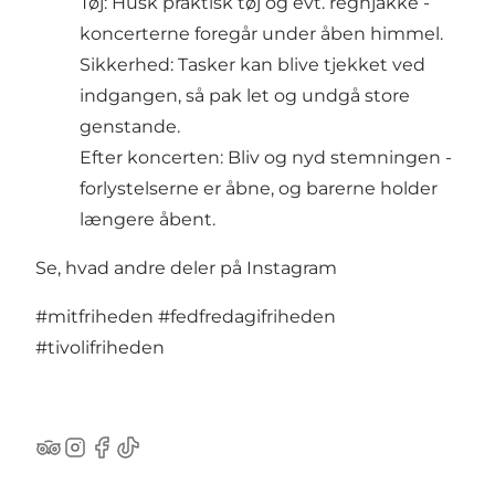
Tøj: Husk praktisk tøj og evt. regnjakke -
koncerterne foregår under åben himmel.
Sikkerhed: Tasker kan blive tjekket ved
indgangen, så pak let og undgå store
genstande.
Efter koncerten: Bliv og nyd stemningen -
forlystelserne er åbne, og barerne holder
længere åbent.
Se, hvad andre deler på Instagram
#mitfriheden
#fedfredagifriheden
#tivolifriheden
TripAdvisor
Instagram
Facebook
TikTok