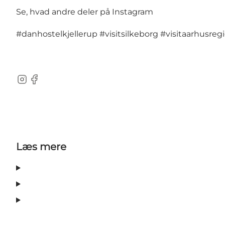
Se, hvad andre deler på Instagram
#danhostelkjellerup
#visitsilkeborg
#visitaarhusreg
Instagram
Facebook
Læs mere