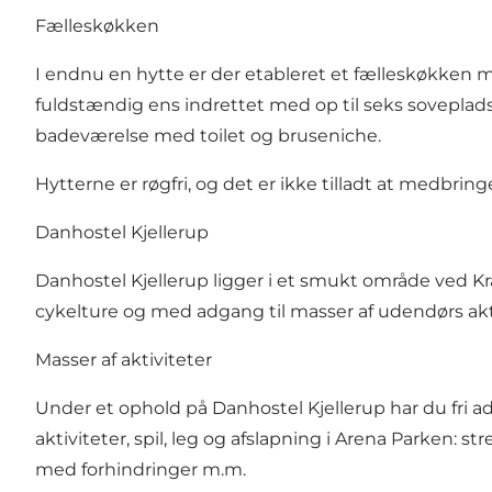
Fælleskøkken
I endnu en hytte er der etableret et fælleskøkken m
fuldstændig ens indrettet med op til seks sovepladse
badeværelse med toilet og bruseniche.
Hytterne er røgfri, og det er ikke tilladt at medbrin
Danhostel Kjellerup
Danhostel Kjellerup ligger i et smukt område ved
Kr
cykelture og med adgang til masser af udendørs akt
Masser af aktiviteter
Under et ophold på Danhostel Kjellerup har du fri ad
aktiviteter, spil, leg og afslapning i Arena Parken:
med forhindringer m.m.