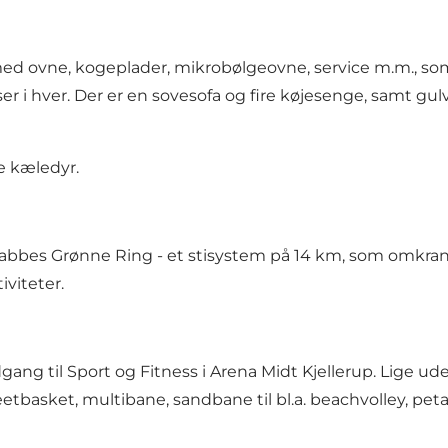
ed ovne, kogeplader, mikrobølgeovne, service m.m., som
r i hver. Der er en sovesofa og fire køjesenge, samt gul
ge kæledyr.
abbes Grønne Ring
- et stisystem på 14 km, som omkranser
iviteter.
gang til Sport og Fitness i Arena Midt Kjellerup. Lige ud
 streetbasket, multibane, sandbane til bl.a. beachvolley,