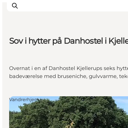
Sov i hytter på Danhostel i Kjel
Oplevelser
Kalender
Byer og steder
Overnat i en af Danhostel Kjellerups seks hytte
Planlæg ferien
badeværelse med bruseniche, gulvvarme, tek
Transport
Vandrerhjem