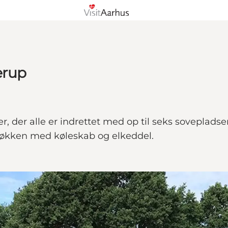
lerup
r, der alle er indrettet med op til seks soveplads
økken med køleskab og elkeddel.