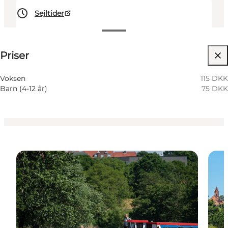
Sejltider
Se priser
Priser
Besøg hjemmeside
Min partner
Voksen
115 DKK
Barn (4-12 år)
75 DKK