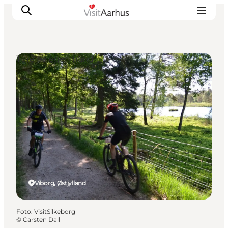
Ture på egen hånd
Oplevelser
Kalender
Byer og steder
Planlæg ferien
Transport
Viborg, Østjylland
Foto
:
VisitSilkeborg
©
Carsten Dall