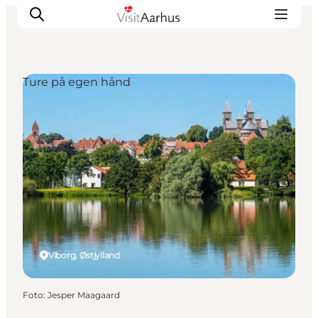
Ture på egen hånd
Oplevelser
Kalender
Byer og steder
Planlæg ferien
Transport
Viborg, Østjylland
Foto
:
Jesper Maagaard