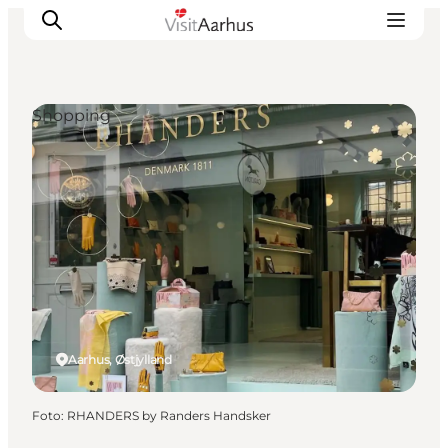
Shopping
Oplevelser
Kalender
Byer og steder
Planlæg ferien
Transport
Aarhus, Østjylland
Foto
:
RHANDERS by Randers Handsker