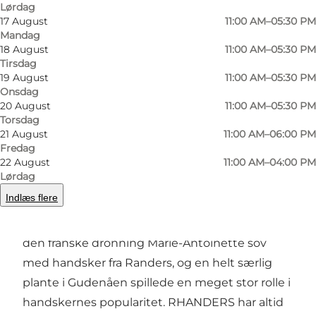
Lørdag
17 August
11:00 AM–05:30 PM
Mandag
Foto
:
RHANDERS by Randers Handsker
Foto
:
18 August
11:00 AM–05:30 PM
Tirsdag
19 August
11:00 AM–05:30 PM
Forrige
Næste
Onsdag
20 August
11:00 AM–05:30 PM
Torsdag
21 August
11:00 AM–06:00 PM
Fredag
22 August
11:00 AM–04:00 PM
I 1811 blev Randers Handskefabrik grundlagt på
Lørdag
århundreders tradition for handskemageri i
Indlæs flere
Randers. I 1700-tallet beskæftigede handske-
erhvervet en femtedel af Randers' indbyggere,
den franske dronning Marie-Antoinette sov
med handsker fra Randers, og en helt særlig
plante i Gudenåen spillede en meget stor rolle i
handskernes popularitet. RHANDERS har altid