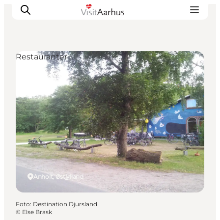
Restauranter
Oplevelser
Kalender
Byer og steder
Planlæg ferien
Transport
Anholt, Østjylland
Foto
:
Destination Djursland
©
Else Brask