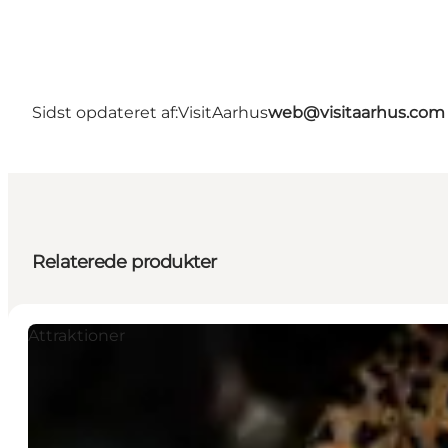
Sidst opdateret af:
VisitAarhus
web@visitaarhus.com
Relaterede produkter
Attraktioner