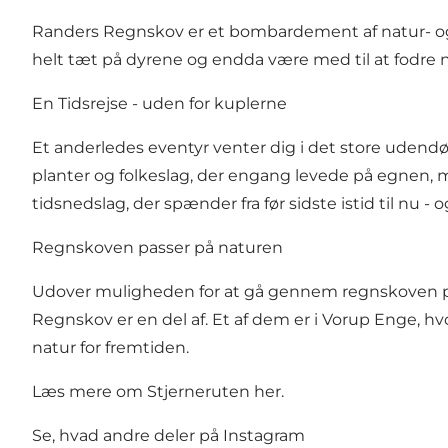
Randers Regnskov
er et bombardement af natur- og
helt tæt på dyrene og endda være med til at fodre 
En Tidsrejse - uden for kuplerne
Et anderledes eventyr venter dig i det store uden
planter og folkeslag, der engang levede på egnen, m
tidsnedslag, der spænder fra før sidste istid til nu - 
Regnskoven passer på naturen
Udover muligheden for at gå gennem regnskoven på
Regnskov er en del af. Et af dem er i
Vorup Enge
, h
natur for fremtiden.
Læs mere om Stjerneruten her
.
Se, hvad andre deler på Instagram