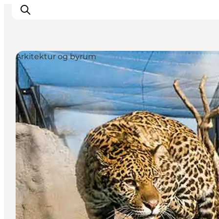
Arkitektur og byrum
Oplevelser
Kalender
Byer og steder
Planlæg ferien
Transport