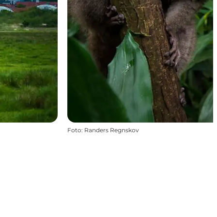
Foto
:
Randers Regnskov