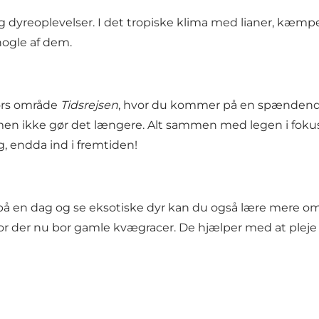
 dyreoplevelser. I det tropiske klima med lianer, kæmp
nogle af dem.
dørs område
Tidsrejsen
, hvor du kommer på en spændende r
en ikke gør det længere. Alt sammen med legen i fokus o
og, endda ind i fremtiden!
 en dag og se eksotiske dyr kan du også lære mere o
vor der nu bor gamle kvægracer. De hjælper med at ple