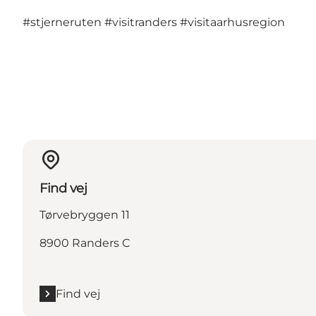
#stjerneruten
#visitranders
#visitaarhusregion
Find vej
Tørvebryggen 11
8900 Randers C
Find vej