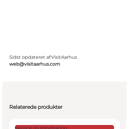
Sidst opdateret af:
VisitAarhus
web@visitaarhus.com
Relaterede produkter
Service og information