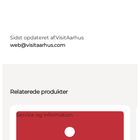
Sidst opdateret af:
VisitAarhus
web@visitaarhus.com
Relaterede produkter
Service og information