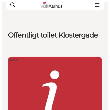
Offentligt toilet Klostergade
Oplevelser
Kalender
Byer og steder
Toilet
Planlæg ferien
Transport