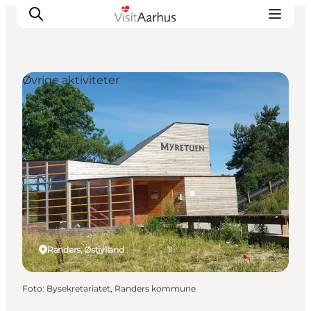
Øvrige aktiviteter
Oplevelser
Kalender
Byer og steder
Planlæg ferien
Transport
Randers, Østjylland
Foto
:
Bysekretariatet, Randers kommune