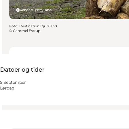
Randers, Østjylland
Foto
:
Destination Djursland
©
Gammel Estrup
Datoer og tider
Datoer og tider
Besøg hjemmeside
Børn
5 September
Lørdag