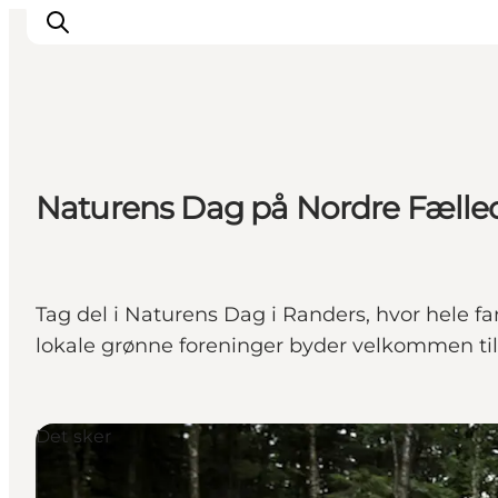
Oplevelser
Naturens Dag på Nordre Fælled
Kalender
Byer og steder
Planlæg ferien
Transport
Tag del i Naturens Dag i Randers, hvor hele f
lokale grønne foreninger byder velkommen ti
Det sker