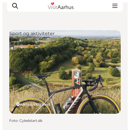
Sport og aktiviteter
Oplevelser
Kalender
Byer og steder
Planlæg ferien
Transport
Aarhus, Østjylland
Foto
:
Cykelstart.dk