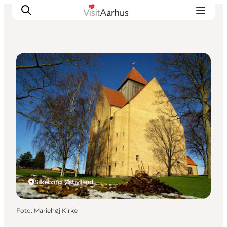
Kirker og klostre
Oplevelser
Kalender
Byer og steder
Planlæg ferien
Transport
Silkeborg, Østjylland
Foto
:
Mariehøj Kirke