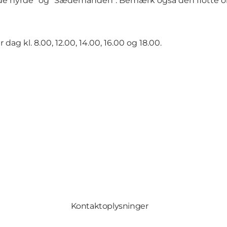
gode hyrde" og "Sædemanden". Bemærk også den flotte o
dag kl. 8.00, 12.00, 14.00, 16.00 og 18.00.
Kontaktoplysninger