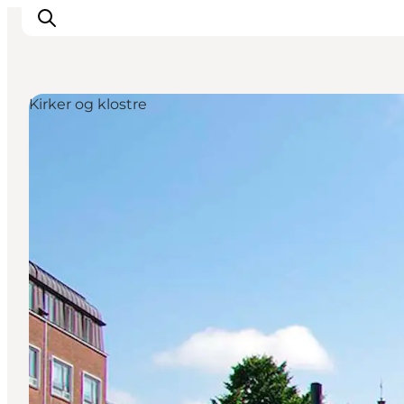
Kirker og klostre
Oplevelser
Kalender
Byer og steder
Planlæg ferien
Transport