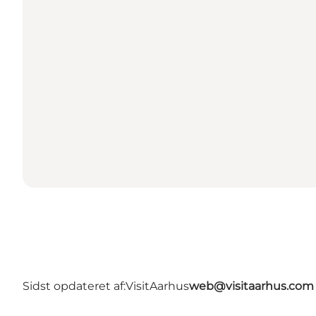
Sidst opdateret af:
VisitAarhus
web@visitaarhus.com