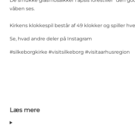
De smukke glasmosaikker i apsis forestiller "den 
våben ses.
Kirkens klokkespil består af 49 klokker og spiller hver 
Se, hvad andre deler på Instagram
#silkeborgkirke
#visitsilkeborg
#visitaarhusregion
Læs mere