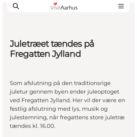
Juletræet tændes på
Oplevelser
Fregatten Jylland
Kalender
Byer og steder
Planlæg ferien
Som afslutning på den traditionsrige
Transport
juletur gennem byen ender juleoptoget
ved Fregatten Jylland. Her vil der være en
festlig afslutning med lys, musik og
julestemning, når fregattens store juletræ
tændes kl. 16.00.