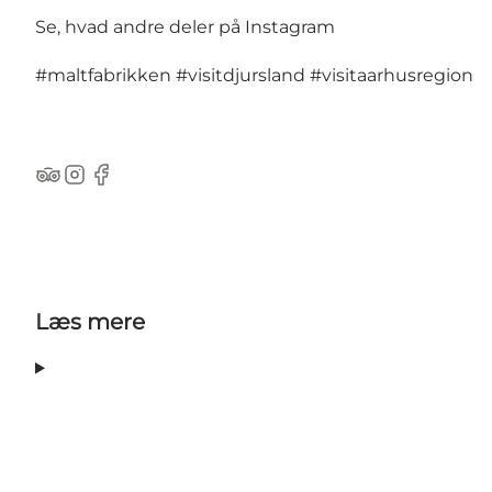
Se, hvad andre deler på Instagram
#maltfabrikken
#visitdjursland
#visitaarhusregion
TripAdvisor
Instagram
Facebook
Læs mere