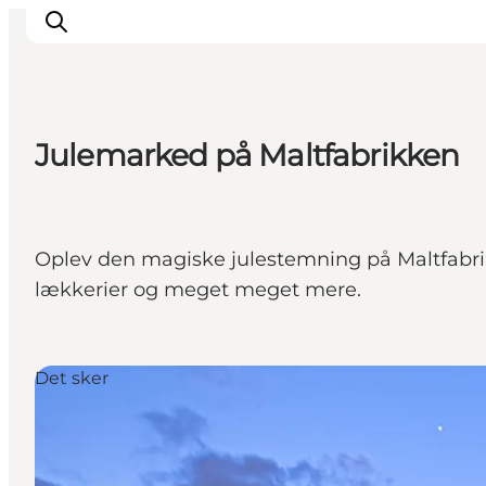
Julemarked på Maltfabrikken
Oplevelser
Kalender
Byer og steder
Oplev den magiske julestemning på Maltfabrik
Planlæg ferien
lækkerier og meget meget mere.
Transport
Det sker