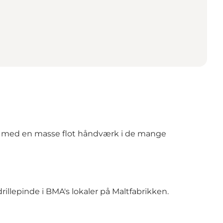
age med en masse flot håndværk i de mange
rillepinde i BMA's lokaler på Maltfabrikken.