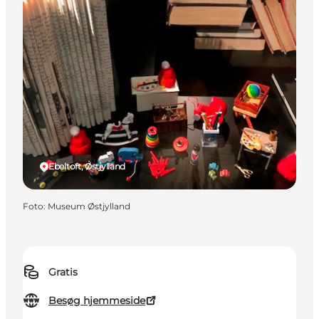
Ebeltoft, Østjylland
Foto
:
Museum Østjylland
Gratis
Besøg hjemmeside