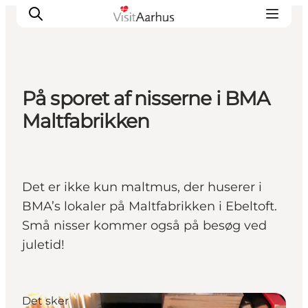
På sporet af nisserne i BMA
Oplevelser
Maltfabrikken
Kalender
Byer og steder
Planlæg ferien
Det er ikke kun maltmus, der huserer i
Transport
BMA’s lokaler på Maltfabrikken i Ebeltoft.
Små nisser kommer også på besøg ved
juletid!
Det sker