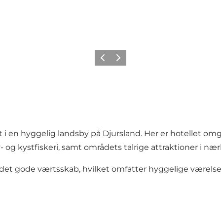
Forrige
Næste
lot i en hyggelig landsby på Djursland. Her er hotellet o
av- og kystfiskeri, samt områdets talrige attraktioner i n
t det gode værtsskab, hvilket omfatter hyggelige værelse