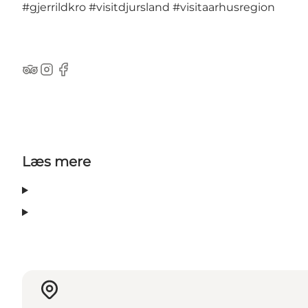
#gjerrildkro
#visitdjursland
#visitaarhusregion
TripAdvisor
Instagram
Facebook
Læs mere