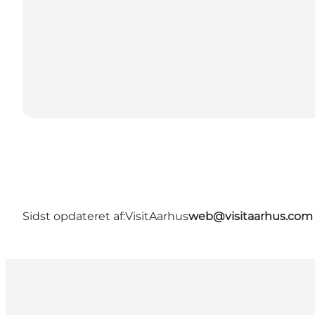
Sidst opdateret af:
VisitAarhus
web@visitaarhus.com