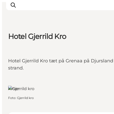
Hotel Gjerrild Kro
Oplevelser
Kalender
Byer og steder
Hotel Gjerrild Kro tæt på Grenaa på Djursland
Planlæg ferien
strand.
Transport
Djursland,
Østjylland
Kroer
Foto
:
Gjerrild kro