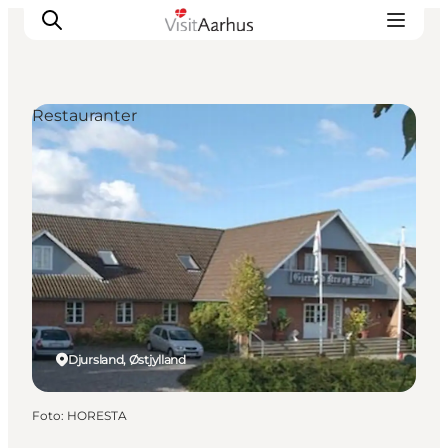
Restauranter
Oplevelser
Kalender
Byer og steder
Planlæg ferien
Transport
Djursland, Østjylland
Foto
:
HORESTA