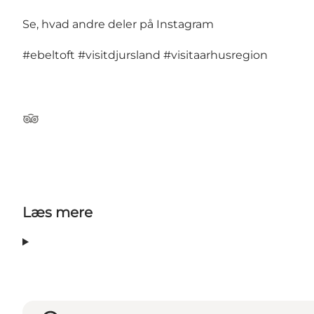
Se, hvad andre deler på Instagram
#ebeltoft
#visitdjursland
#visitaarhusregion
TripAdvisor
Læs mere