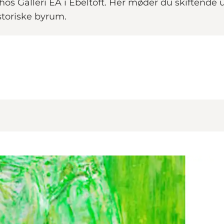
s Galleri EA i Ebeltoft. Her møder du skiftende u
storiske byrum.