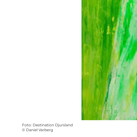
Foto
:
Destination Djursland
©
Daniel Varberg