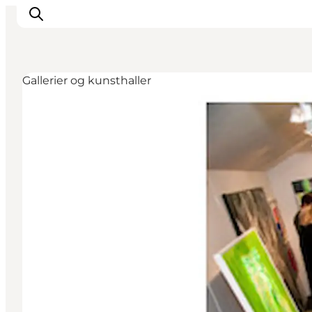
Gallerier og kunsthaller
Oplevelser
Kalender
Byer og steder
Planlæg ferien
Transport