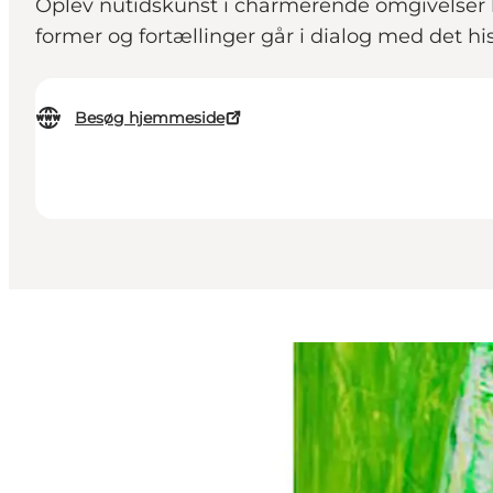
Oplev nutidskunst i charmerende omgivelser ho
former og fortællinger går i dialog med det hi
Besøg hjemmeside