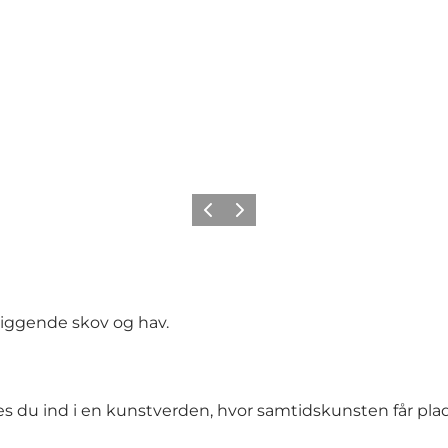
Forrige
Næste
gliggende skov og hav.
res du ind i en kunstverden, hvor samtidskunsten får plads