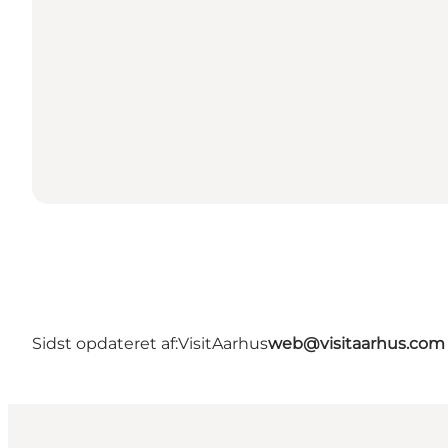
Sidst opdateret af:
VisitAarhus
web@visitaarhus.com