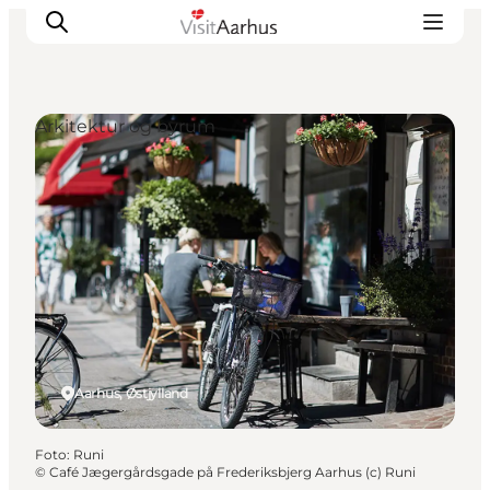
Arkitektur og byrum
Oplevelser
Kalender
Byer og steder
Planlæg ferien
Transport
Aarhus, Østjylland
Foto
:
Runi
©
Café Jægergårdsgade på Frederiksbjerg Aarhus (c) Runi