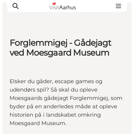
Forglemmigej - Gådejagt
Oplevelser
ved Moesgaard Museum
Kalender
Byer og steder
Planlæg ferien
Elsker du gåder, escape games og
Transport
udendørs spil? Så skal du opleve
Moesgaards gådejagt Forglemmigej, som
byder på en anderledes måde at opleve
historien på i landskabet omkring
Moesgaard Museum.