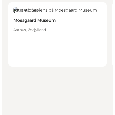
Attraktioner
Bæredygtige oplevelser
Moesgaard Museum
Aarhus, Østjylland