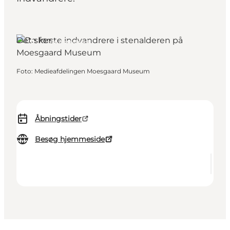
Det sker
Aarhus, Østjylland
Foto
:
Medieafdelingen Moesgaard Museum
Åbningstider
Besøg hjemmeside