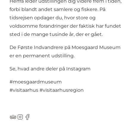
Herfra leder udstillingen dig videre frem i tiden,
forbi blandt andet samlere og fiskere. På
tidsrejsen opdager du, hvor store og
voldsomme forandringer der faktisk har fundet
sted i de mange tusinde år, der er gået.
De Første Indvandrere på Moesgaard Museum
er en permanent udstilling.
Se, hvad andre deler på Instagram
#moesgaardmuseum
#visitaarhus
#visitaarhusregion
TripAdvisor
Instagram
Facebook