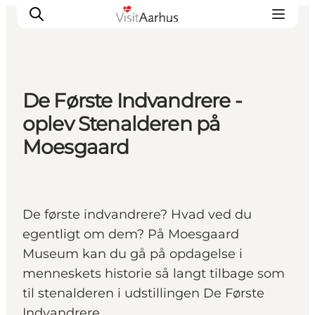
De Første Indvandrere -
Oplevelser
oplev Stenalderen på
Kalender
Moesgaard
Byer og steder
Planlæg ferien
Transport
De første indvandrere? Hvad ved du
egentligt om dem? På Moesgaard
Museum kan du gå på opdagelse i
menneskets historie så langt tilbage som
til stenalderen i udstillingen De Første
Indvandrere.