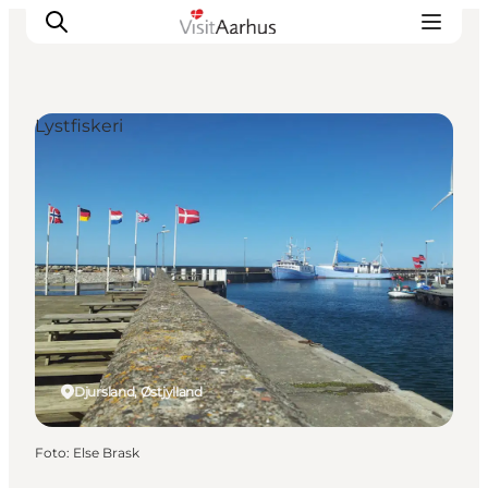
Lystfiskeri
Oplevelser
Kalender
Byer og steder
Planlæg ferien
Transport
Djursland, Østjylland
Foto
:
Else Brask