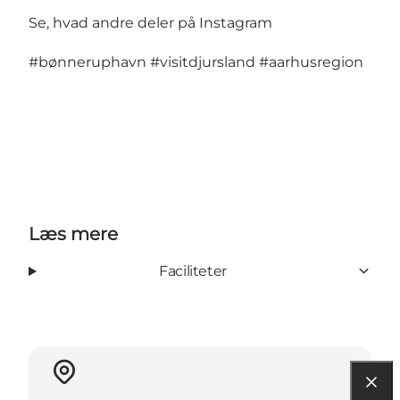
Se, hvad andre deler på Instagram
#bønneruphavn
#visitdjursland
#aarhusregion
Læs mere
Faciliteter