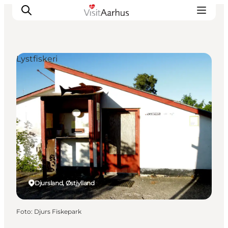
Lystfiskeri
Oplevelser
Kalender
Byer og steder
Planlæg ferien
Transport
Djursland, Østjylland
Foto
:
Djurs Fiskepark