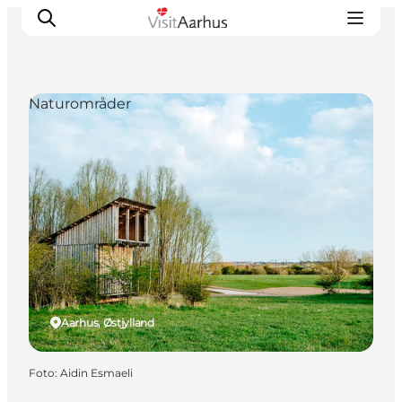
Naturområder
Oplevelser
Kalender
Byer og steder
Planlæg ferien
Transport
Aarhus, Østjylland
Foto
:
Aidin Esmaeli