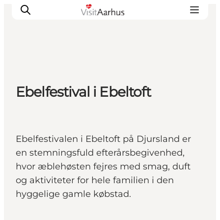
Oplevelser
Ebelfestival i Ebeltoft
Kalender
Byer og steder
Planlæg ferien
Transport
Ebelfestivalen i Ebeltoft på Djursland er
en stemningsfuld efterårsbegivenhed,
hvor æblehøsten fejres med smag, duft
og aktiviteter for hele familien i den
hyggelige gamle købstad.