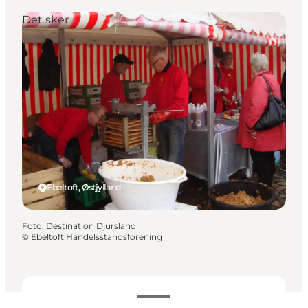
Det sker
Ebeltoft, Østjylland
Foto
:
Destination Djursland
©
Ebeltoft Handelsstandsforening
Datoer og tider