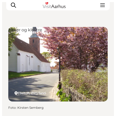
Kirker og klostre
Oplevelser
Kalender
Byer og steder
Planlæg ferien
Transport
Ebeltoft, Østjylland
Foto
:
Kirsten Semberg