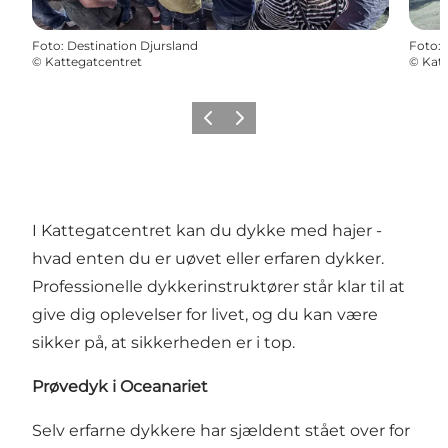
Foto
:
Destination Djursland
Foto
:
©
Kattegatcentret
©
Katt
Forrige
Næste
I Kattegatcentret kan du dykke med hajer -
hvad enten du er uøvet eller erfaren dykker.
Professionelle dykkerinstruktører står klar til at
give dig oplevelser for livet, og du kan være
sikker på, at sikkerheden er i top.
Prøvedyk i Oceanariet
Selv erfarne dykkere har sjældent stået over for