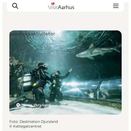
Sport og aktiviteter
Oplevelser
Kalender
Byer og steder
Planlæg ferien
Transport
Grenaa, Østjylland
Foto
:
Destination Djursland
©
Kattegatcentret