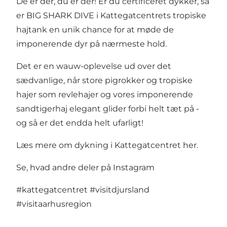
De er der, du er der! Er du certificeret dykker, så
er BIG SHARK DIVE i Kattegatcentrets tropiske
hajtank en unik chance for at møde de
imponerende dyr på nærmeste hold.
Det er en wauw-oplevelse ud over det
sædvanlige, når store pigrokker og tropiske
hajer som revlehajer og vores imponerende
sandtigerhaj elegant glider forbi helt tæt på -
og så er det endda helt ufarligt!
Læs mere om dykning i Kattegatcentret
her.
Se, hvad andre deler på Instagram
#kattegatcentret
#visitdjursland
#visitaarhusregion