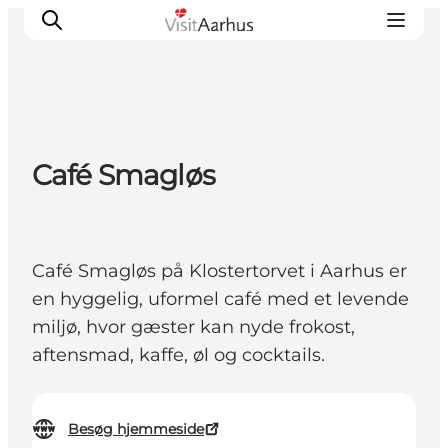
Oplevelser
Café Smagløs
Kalender
Byer og steder
Planlæg ferien
Café Smagløs på Klostertorvet i Aarhus er
Transport
en hyggelig, uformel café med et levende
miljø, hvor gæster kan nyde frokost,
aftensmad, kaffe, øl og cocktails.
Besøg hjemmeside