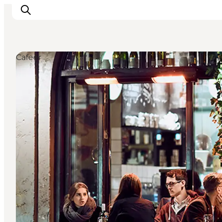
Cafeer
Oplevelser
Kalender
Byer og steder
Planlæg ferien
Transport