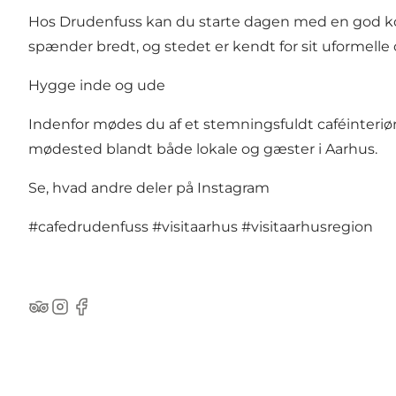
Hos Drudenfuss kan du starte dagen med en god kop ka
spænder bredt, og stedet er kendt for sit uformelle 
Hygge inde og ude
Indenfor mødes du af et stemningsfuldt caféinteriø
mødested blandt både lokale og gæster i Aarhus.
Se, hvad andre deler på Instagram
#cafedrudenfuss
#visitaarhus
#visitaarhusregion
TripAdvisor
Instagram
Facebook