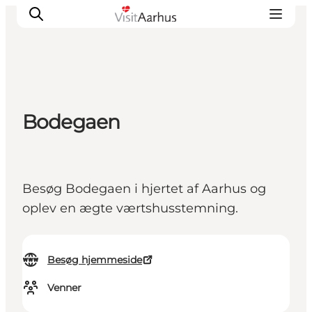
Oplevelser
Bodegaen
Kalender
Byer og steder
Planlæg ferien
Besøg Bodegaen i hjertet af Aarhus og
Transport
oplev en ægte værtshusstemning.
Besøg hjemmeside
Venner