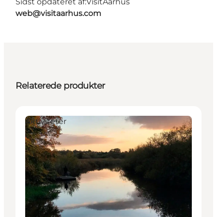
Sidst opdateret af:
VisitAarhus
web@visitaarhus.com
Relaterede produkter
Aktiviteter