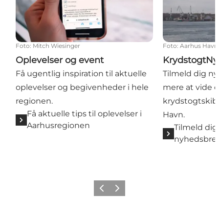
Foto
:
Mitch Wiesinger
Foto
:
Aarhus Havn
Oplevelser og event
KrydstogtNy
Få ugentlig inspiration til aktuelle
Tilmeld dig n
oplevelser og begivenheder i hele
mere at vide 
regionen.
krydstogtskib
Få aktuelle tips til oplevelser i
Havn.
Aarhusregionen
Tilmeld dig
nyhedsbre
Forrige
Næste