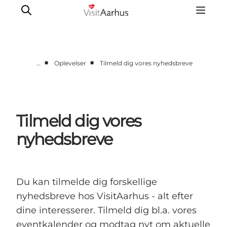
■
■
…
Oplevelser
Tilmeld dig vores nyhedsbreve
Oplevelser
Kalender
Byer og steder
Tilmeld dig vores
Planlæg ferien
nyhedsbreve
Transport
Du kan tilmelde dig forskellige
nyhedsbreve hos VisitAarhus - alt efter
dine interesserer. Tilmeld dig bl.a. vores
eventkalender og modtag nyt om aktuelle