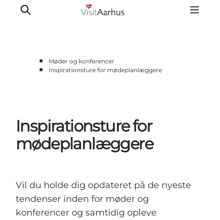
■
Møder og konferencer
■
Inspirationsture for mødeplanlæggere
Møder og konferencer
Mødesteder
Aktiviteter ved møder
Inspirationsture for
Inspirationsture
mødeplanlæggere
Vil du holde dig opdateret på de nyeste
tendenser inden for møder og
konferencer og samtidig opleve