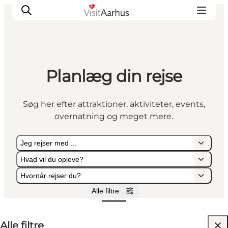
Planlæg din rejse
Oplevelser
Kalender
Søg her efter attraktioner, aktiviteter, events,
Byer og steder
overnatning og meget mere.
Planlæg ferien
Transport
Jeg rejser med ...
Hvad vil du opleve?
Hvornår rejser du?
Alle filtre
Jeg rejser med ...
Hvad vil du opleve?
Hvornår rejser du?
Alle filtre