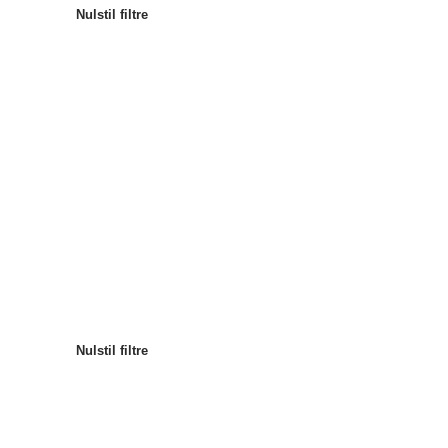
Nulstil filtre
Mest populære
Sortér efter
:
Nulstil filtre
Nulstil filtre
Nulstil filtre