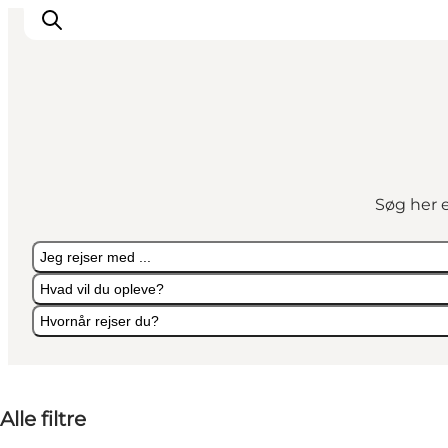
Oplevelser
Kalender
Søg her e
Byer og steder
Planlæg ferien
Jeg rejser med ...
Transport
Hvad vil du opleve?
Hvornår rejser du?
Jeg rejser med ...
Hvad vil du opleve?
Hvornår rejser du?
Alle filtre