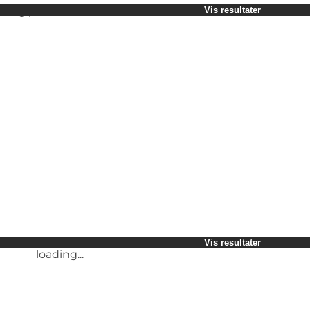
Vælg periode
Vis resultater
Børn
Venner
Min virksomhed
Min partner
loading...
Mig selv
Vis resultater
loading...
Vis resultater
loading...
Vis resultater
loading...