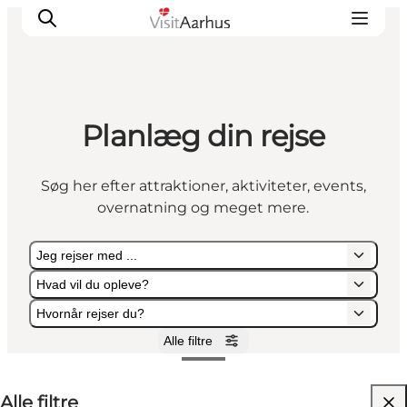
Planlæg din rejse
Oplevelser
Kalender
Søg her efter attraktioner, aktiviteter, events,
Byer og steder
overnatning og meget mere.
Planlæg ferien
Transport
Jeg rejser med ...
Hvad vil du opleve?
Hvornår rejser du?
Alle filtre
Jeg rejser med ...
Hvad vil du opleve?
Hvornår rejser du?
Alle filtre