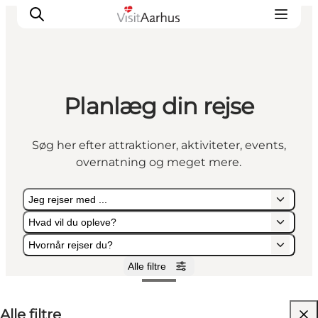
Planlæg din rejse
Oplevelser
Kalender
Søg her efter attraktioner, aktiviteter, events,
Byer og steder
overnatning og meget mere.
Planlæg ferien
Transport
Jeg rejser med ...
Hvad vil du opleve?
Hvornår rejser du?
Alle filtre
Jeg rejser med ...
Hvad vil du opleve?
Hvornår rejser du?
Alle filtre