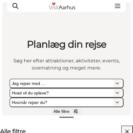
Planlæg din rejse
Oplevelser
Kalender
Søg her efter attraktioner, aktiviteter, events,
Byer og steder
overnatning og meget mere.
Planlæg ferien
Transport
Jeg rejser med ...
Hvad vil du opleve?
Hvornår rejser du?
Alle filtre
Jeg rejser med ...
Hvad vil du opleve?
Hvornår rejser du?
Alle filtre