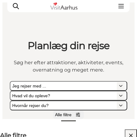
Planlæg din rejse
Oplevelser
Kalender
Søg her efter attraktioner, aktiviteter, events,
Byer og steder
overnatning og meget mere.
Planlæg ferien
Transport
Jeg rejser med ...
Hvad vil du opleve?
Hvornår rejser du?
Alle filtre
Jeg rejser med ...
Hvad vil du opleve?
Hvornår rejser du?
Alle filtre