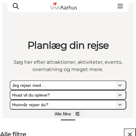
Planlæg din rejse
Oplevelser
Kalender
Søg her efter attraktioner, aktiviteter, events,
Byer og steder
overnatning og meget mere.
Planlæg ferien
Transport
Jeg rejser med ...
Hvad vil du opleve?
Hvornår rejser du?
Alle filtre
Jeg rejser med ...
Hvad vil du opleve?
Hvornår rejser du?
Alle filtre